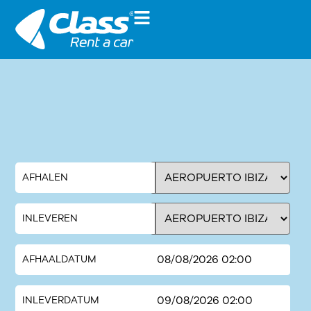
Gooo...
Een auto huren
Boek onze vloot en selecteer
onze beste auto!
AFHALEN
INLEVEREN
AFHAALDATUM
INLEVERDATUM