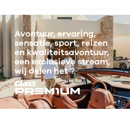
Avontuur, ervaring,
sensatie, sport, reizen
en kwaliteitsavontuur,
een exclusieve stream,
wij delen het ?