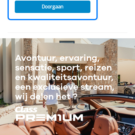
Avontuur, ervaring,
sensatie, sport, reizen
en kwaliteitsavontuur,
een exclusieve stream,
wij delen het ?