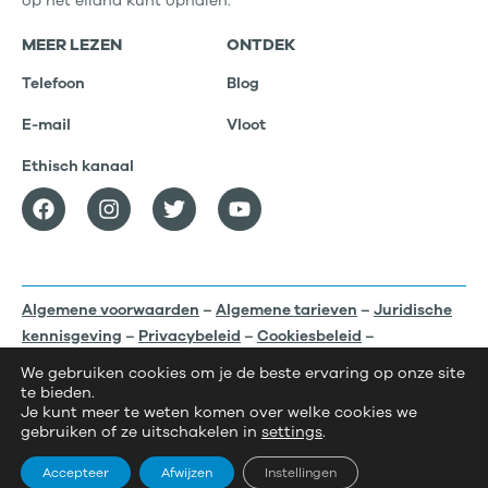
op het eiland kunt ophalen.
MEER LEZEN
ONTDEK
Telefoon
Blog
E-mail
Vloot
Ethisch kanaal
Algemene voorwaarden
–
Algemene tarieven
–
Juridische
kennisgeving
–
Privacybeleid
–
Cookiesbeleid
–
Cookiesinstellingen
We gebruiken cookies om je de beste ervaring op onze site
te bieden.
© Class Rent a Car – 2026 Webdesign Minimalgraphics |
Je kunt meer te weten komen over welke cookies we
Webontwikkeling
Gecko Studio
gebruiken of ze uitschakelen in
settings
.
Accepteer
Afwijzen
Instellingen